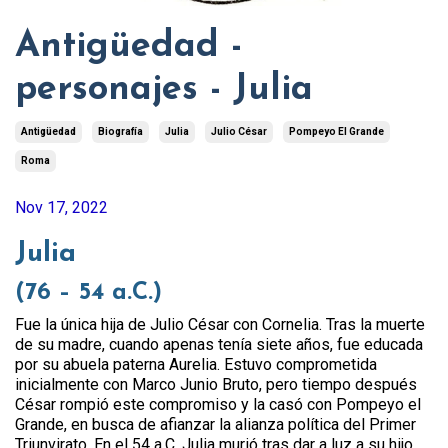
Antigüedad -
personajes - Julia
Antigüedad
Biografía
Julia
Julio César
Pompeyo El Grande
Roma
Nov 17, 2022
Julia
(76 – 54 a.C.)
Fue la única hija de Julio César con Cornelia. Tras la muerte
de su madre, cuando apenas tenía siete años, fue educada
por su abuela paterna Aurelia. Estuvo comprometida
inicialmente con Marco Junio Bruto, pero tiempo después
César rompió este compromiso y la casó con Pompeyo el
Grande, en busca de afianzar la alianza política del Primer
Triunvirato. En el 54 a.C. Julia murió tras dar a luz a su hijo