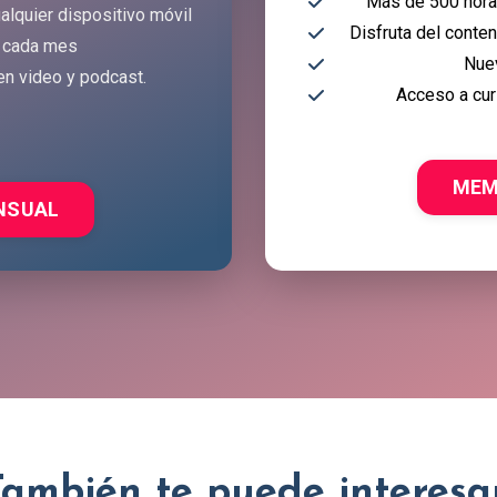
Más de 500 horas
alquier dispositivo móvil
Disfruta del conte
 cada mes
Nue
en video y podcast.
Acceso a cur
MEM
NSUAL
También te puede interesar