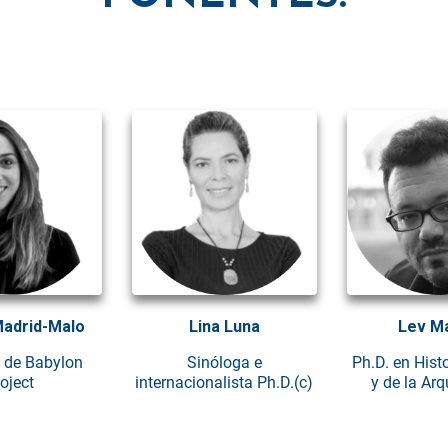
Madrid-Malo
Lina Luna
Lev Ma
a de Babylon
Sinóloga e
Ph.D. en Histo
oject
internacionalista Ph.D.(c)
y de la Arq