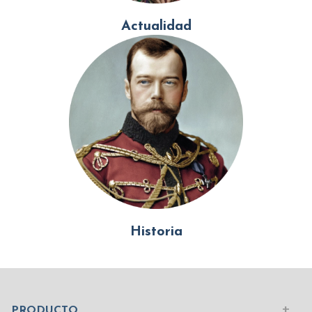
Actualidad
Historia
Mundo Islámico
Civilización Rusa
Iniciar sesión
PRODUCTO