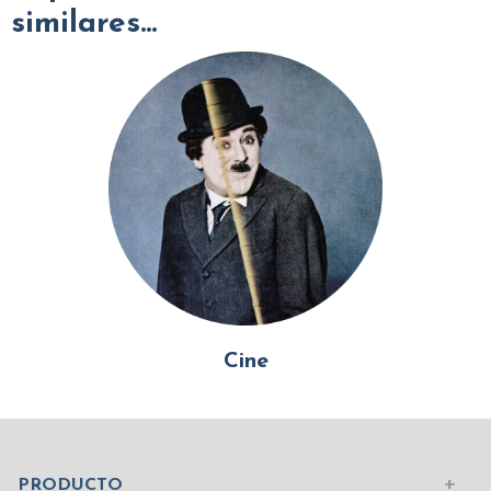
similares...
Cine
Mundo Islámico
Civilización Rusa
Iniciar sesión
PRODUCTO