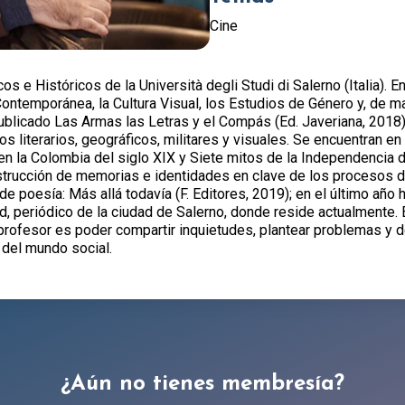
Cine
icos e Históricos de la Università degli Studi di Salerno (Italia).
ontemporánea, la Cultura Visual, los Estudios de Género y, de man
blicado Las Armas las Letras y el Compás (Ed. Javeriana, 2018), t
nios literarios, geográficos, militares y visuales. Se encuentran 
en la Colombia del siglo XIX y Siete mitos de la Independencia d
nstrucción de memorias e identidades en clave de los procesos d
 poesía: Más allá todavía (F. Editores, 2019); en el último año h
ud, periódico de la ciudad de Salerno, donde reside actualmente.
profesor es poder compartir inquietudes, plantear problemas y de
o del mundo social.
¿Aún no tienes membresía?