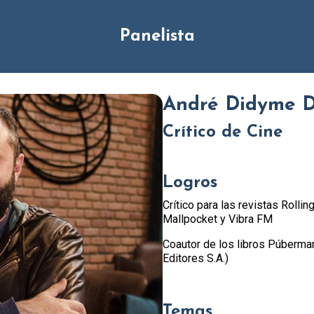
Panelista
André Didyme 
Crítico de Cine
Logros
Crítico para las revistas Roll
Mallpocket y Vibra FM
Coautor de los libros Púberman
Editores S.A.)
Temas