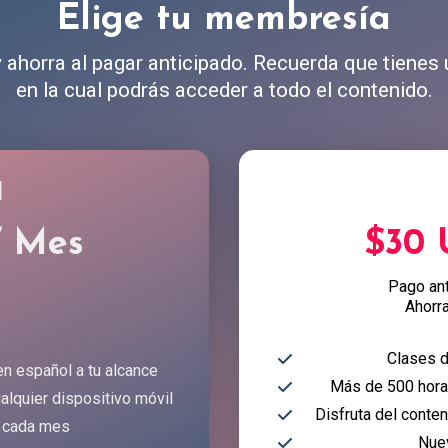
Elige tu membresía
ahorra al pagar anticipado. Recuerda que tienes
en la cual podrás acceder a todo el contenido.
l
/ Mes
$30
Pago an
Ahorr
Clases d
en español a tu alcance
Más de 500 horas
alquier dispositivo móvil
Disfruta del conte
 cada mes
Nue