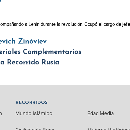
v
compañando a Lenin durante la revolución. Ocupó el cargo de jef
evich Zinóviev
eriales Complementarios
 a Recorrido Rusia
RECORRIDOS
n
Mundo Islámico
Edad Media
Civilización Rusa
Mujeres Histórica