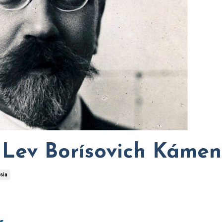
- Lev Borísovich Káme
sia