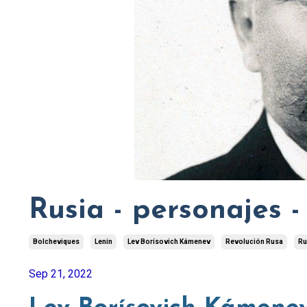
Rusia - personajes 
Bolcheviques
Lenin
Lev Borísovich Kámenev
Revolución Rusa
Ru
Sep 21, 2022