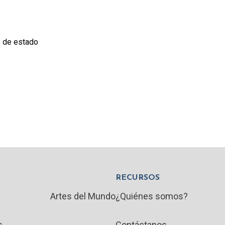
e de estado
RECURSOS
Artes del Mundo
¿Quiénes somos?
s
Contáctanos