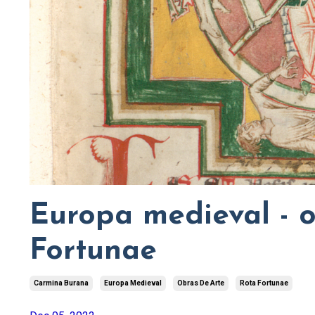
Europa medieval - o
Fortunae
Carmina Burana
Europa Medieval
Obras De Arte
Rota Fortunae