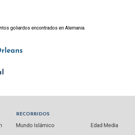
antos goliardos encontrados en Alemania.
Orleans
al
RECORRIDOS
n
Mundo Islámico
Edad Media