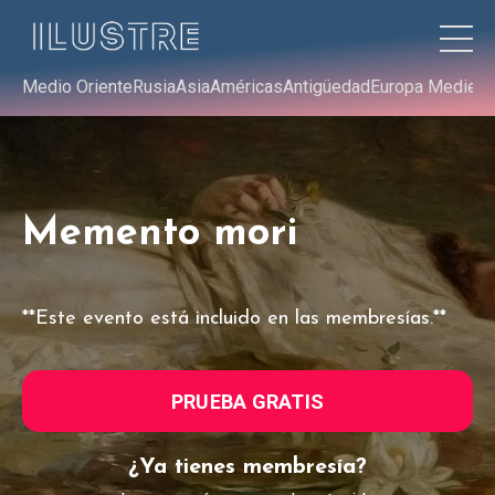
Medio Oriente
Rusia
Asia
Américas
Antigüedad
Europa Medieva
Memento mori
**Este evento está incluido en las membresías.**
PRUEBA GRATIS
¿Ya tienes membresía?