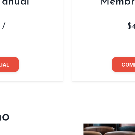
 anual
Membre
 /
$
UAL
COM
no