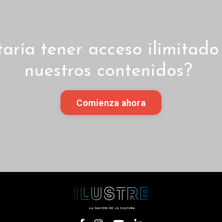
taría tener acceso ilimitado
nuestros contenidos?
Comienza ahora