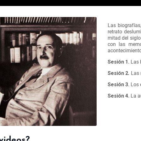
Las biografía
retrato deslum
mitad del siglo
con las memo
acontecimiento
Sesión 1.
Las 
Sesión 2
.
Las 
Sesión 3.
Los 
Sesión 4.
La a
videos?