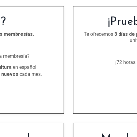
?
¡Prue
as membresías.
Te ofrecemos
3 días de
uni
la membresía?
¡72 horas
ltura
en español.
s nuevos
cada mes.