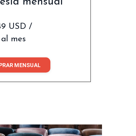
sía mensual
49 USD /
al mes
PRAR MENSUAL