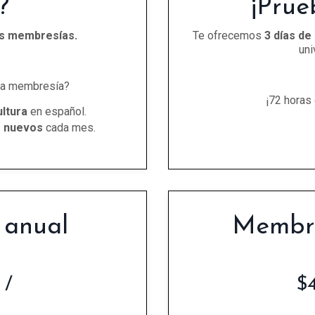
?
¡Prue
s membresías.
Te ofrecemos
3 días de
uni
la membresía?
¡72 horas
ultura
en español.
s nuevos
cada mes.
 anual
Membre
 /
$