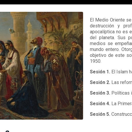
El Medio Oriente se
destrucción y pro
apocalíptica no es 
del planeta. Sus p
medios se empeñan 
mundo entero. Otorg
objetivo de este so
1950.
Sesión 1.
El Islam h
Sesión 2.
Las refor
Sesión 3.
Políticas 
Sesión 4.
La Primera
Sesión 5.
Construcc