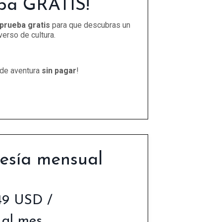
ba GRATIS!
 prueba gratis
para que descubras un
verso de cultura.
 de aventura
sin pagar
!
sía mensual
49 USD /
al mes