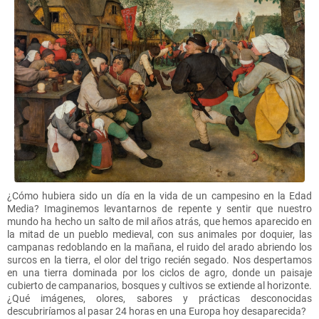
¿Cómo hubiera sido un día en la vida de un campesino en la Edad
Media? Imaginemos levantarnos de repente y sentir que nuestro
mundo ha hecho un salto de mil años atrás, que hemos aparecido en
la mitad de un pueblo medieval, con sus animales por doquier, las
campanas redoblando en la mañana, el ruido del arado abriendo los
surcos en la tierra, el olor del trigo recién segado. Nos despertamos
en una tierra dominada por los ciclos de agro, donde un paisaje
cubierto de campanarios, bosques y cultivos se extiende al horizonte.
¿Qué imágenes, olores, sabores y prácticas desconocidas
descubriríamos al pasar 24 horas en una Europa hoy desaparecida?