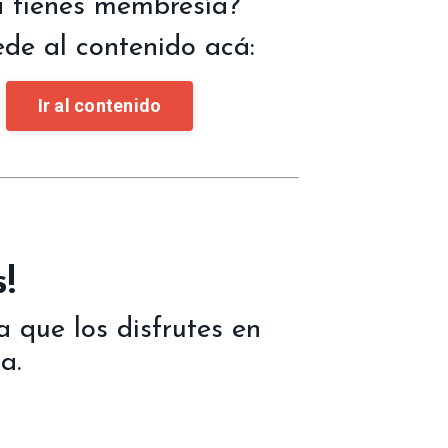
 tienes membresía?
de al contenido acá:
Ir al contenido
!
 que los disfrutes en
a.