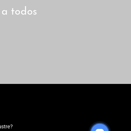
 a todos
ustre?