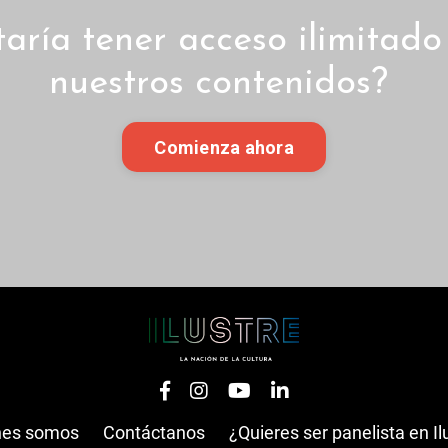
taría tener acceso ilimitado
nuestros contenidos?
Comienza ahora
nes somos
Contáctanos
¿Quieres ser panelista en Il