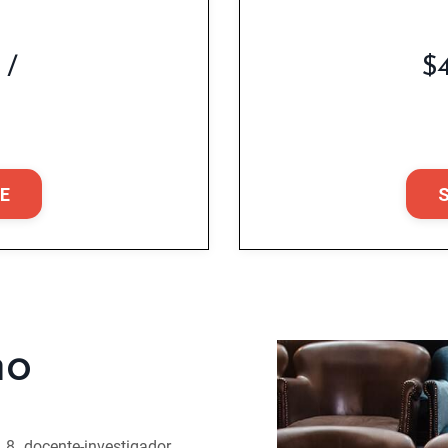
 /
$
E
no
 8, docente-investigador