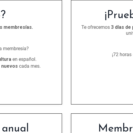
?
¡Prue
as membresías.
Te ofrecemos
3 días de
uni
la membresía?
¡72 horas
ltura
en español.
s nuevos
cada mes.
 anual
Membre