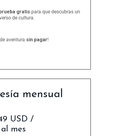
 prueba gratis
para que descubras un
verso de cultura.
 de aventura
sin pagar
!
sía mensual
49 USD /
al mes