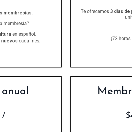
Te ofrecemos
3 días de
as membresías.
uni
la membresía?
ltura
en español.
¡72 horas
s nuevos
cada mes.
 anual
Membre
 /
$