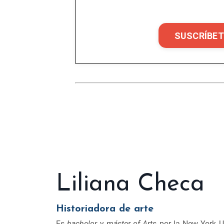
SUSCRÍBET
Liliana Checa
Historiadora de arte
Es
bachelor
y
máster of Arts
por la New York U