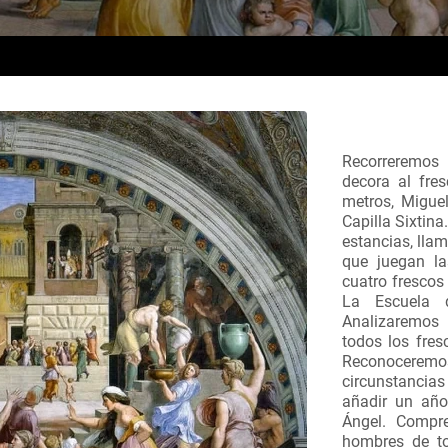
Recorreremos 
decora al fres
metros, Miguel
Capilla Sixtin
estancias, lla
que juegan la
cuatro frescos
La Escuela 
Analizaremos
todos los fres
Reconoceremos
circunstancia
añadir un año
Ángel. Compr
hombres de to