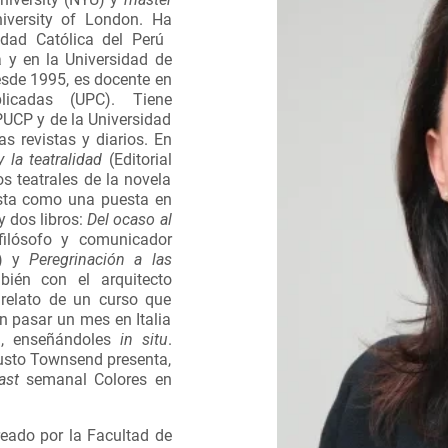
niversity of London. Ha
sidad Católica del Perú
a y en la Universidad de
esde 1995, es docente en
licadas (UPC). Tiene
PUCP y de la Universidad
s revistas y diarios. En
y la teatralidad
(Editorial
s teatrales de la novela
ista como una puesta en
y dos libros:
Del ocaso al
filósofo y comunicador
) y
Peregrinación a las
bién con el arquitecto
l relato de un curso que
 en pasar un mes en Italia
, enseñándoles
in situ
.
usto Townsend presenta,
ast
semanal Colores en
reado por la Facultad de