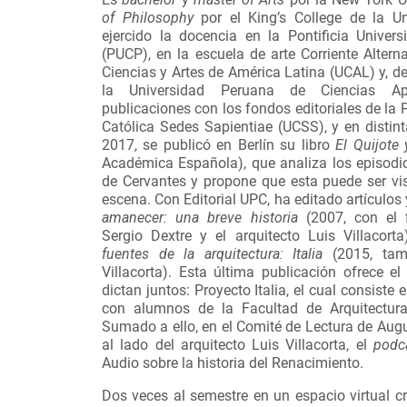
of Philosophy
por el King’s College de la U
ejercido la docencia en la Pontificia Univer
(PUCP), en la escuela de arte Corriente Altern
Ciencias y Artes de América Latina (UCAL) y, d
la Universidad Peruana de Ciencias Ap
publicaciones con los fondos editoriales de la 
Católica Sedes Sapientiae (UCSS), y en distinta
2017, se publicó en Berlín su libro
El Quijote 
Académica Española), que analiza los episodio
de Cervantes y propone que esta puede ser v
escena. Con Editorial UPC, ha editado artículos 
amanecer: una breve historia
(2007, con el 
Sergio Dextre y el arquitecto Luis Villacorta
fuentes de la arquitectura: Italia
(2015, tam
Villacorta). Esta última publicación ofrece e
dictan juntos: Proyecto Italia, el cual consiste
con alumnos de la Facultad de Arquitectura
Sumado a ello, en el Comité de Lectura de Aug
al lado del arquitecto Luis Villacorta, el
podc
Audio sobre la historia del Renacimiento.
Dos veces al semestre en un espacio virtual c