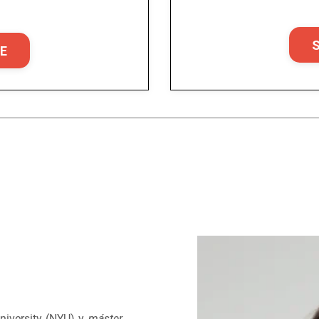
E
niversity (NYU) y
máster