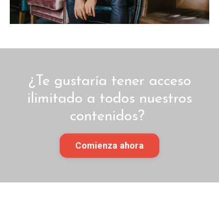
¿Te gustaría tener acceso
ilimitado a todos nuestros
contenidos?
Comienza ahora