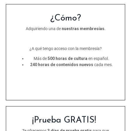
¿Cómo?
Adquiriendo una de
nuestras membresías.
¿A qué tengo acceso con la membresía?
Más de
500 horas de cultura
en español.
240 horas de contenidos nuevos
cada mes.
¡Prueba GRATIS!
Te ofrecemos
3 días de prueba gratis
para que