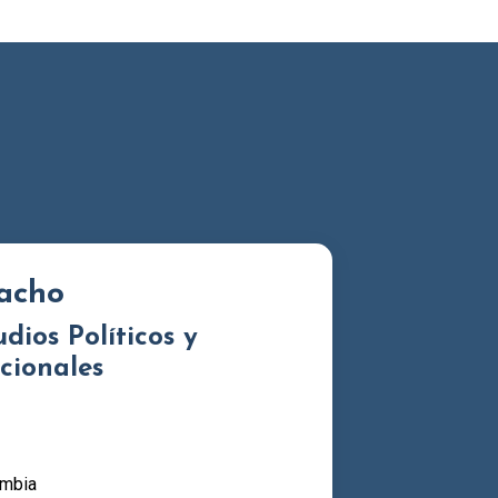
acho
dios Políticos y
cionales
ombia