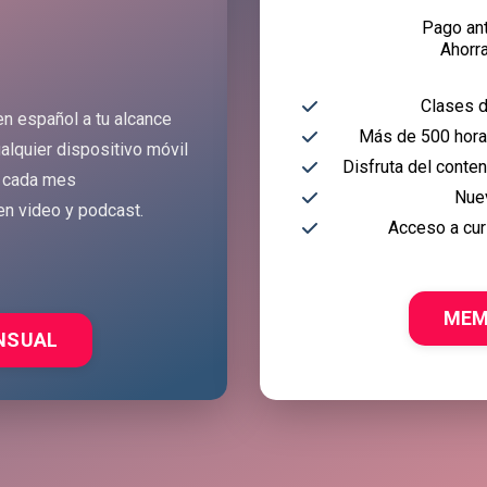
Pago an
Ahorr
Clases d
en español a tu alcance
Más de 500 horas
alquier dispositivo móvil
Disfruta del conte
 cada mes
Nue
en video y podcast.
Acceso a cur
MEM
NSUAL