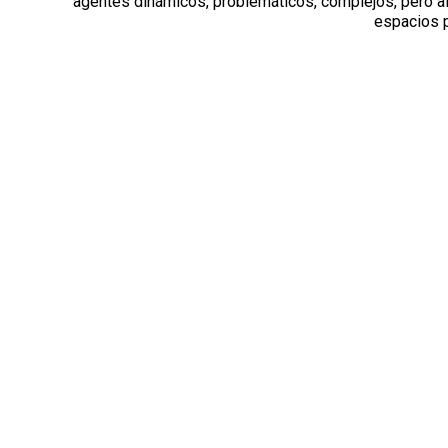
agentes dinámicos, problemáticos, complejos, pero a
espacios p