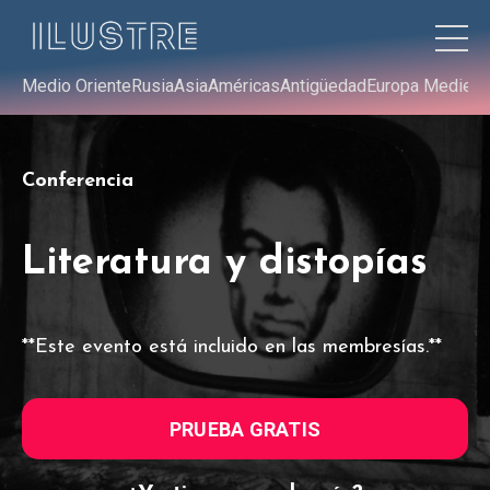
Medio Oriente
Rusia
Asia
Américas
Antigüedad
Europa Medieva
Conferencia
Literatura y distopías
**Este evento está incluido en las membresías.**
PRUEBA GRATIS