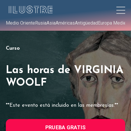
Medio Oriente
Rusia
Asia
Américas
Antigüedad
Europa Medieva
Curso
Las horas de VIRGINIA
WOOLF
**Este evento está incluido en las membresías.**
PRUEBA GRATIS