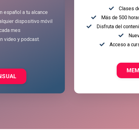
Clases d
n español a tu alcance
Más de 500 horas 
lquier dispositivo móvil
Disfruta del conten
 cada mes
Nuev
n video y podcast.
Acceso a curs
MEM
NSUAL