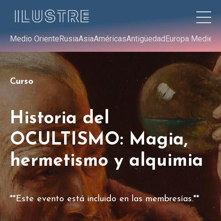
Medio Oriente
Rusia
Asia
Américas
Antigüedad
Europa Medieva
Curso
Historia del
OCULTISMO: Magia,
hermetismo y alquimia
**Este evento está incluido en las membresías.**