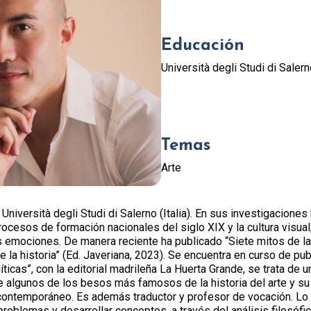
Educación
Università degli Studi di Salerno
Temas
Arte
Università degli Studi di Salerno (Italia). En sus investigacione
procesos de formación nacionales del siglo XIX y la cultura visual,
e las emociones. De manera reciente ha publicado “Siete mitos de 
e la historia” (Ed. Javeriana, 2023). Se encuentra en curso de p
icas”, con la editorial madrileña La Huerta Grande, se trata de u
de algunos de los besos más famosos de la historia del arte y su
contemporáneo. Es además traductor y profesor de vocación. Lo 
roblemas y desarrollar conceptos, a través del análisis filosófic