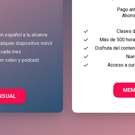
Pago an
Ahorr
Clases d
en español a tu alcance
Más de 500 horas
alquier dispositivo móvil
Disfruta del conte
 cada mes
Nue
en video y podcast.
Acceso a cur
MEM
NSUAL